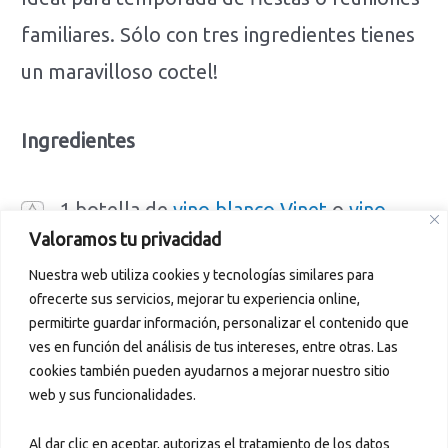
familiares. Sólo con tres ingredientes tienes
un maravilloso coctel!
Ingredientes
1 botella de
vino blanco Vinet
o
vino
Valoramos tu privacidad
espumoso Anabolena Rosa
bien frío
Nuestra web utiliza cookies y tecnologías similares para
3 tazas de jugo de granada
ofrecerte sus servicios, mejorar tu experiencia online,
3 tazas de coctel de arándanos (una
permitirte guardar información, personalizar el contenido que
ves en función del análisis de tus intereses, entre otras. Las
mezcla de jugo de arándanos con otras
cookies también pueden ayudarnos a mejorar nuestro sitio
frutas)
web y sus funcionalidades.
Al dar clic en aceptar, autorizas el tratamiento de los datos