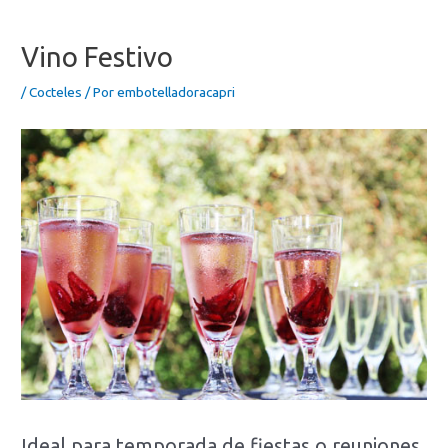
Ir
al
Vino Festivo
contenido
/
Cocteles
/ Por
embotelladoracapri
Ideal para temporada de fiestas o reuniones